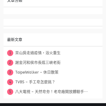
文章分類
最新文章
1
茶山房走過疫情，浴火重生
2
謝金河和侯市長逛三峽老街
3
TaipeiWalker – 休日散策
4
TVBS – 手工皂怎麼挑？
5
八大電視 – 天然皂夯！老皂廠開放體驗手⋯