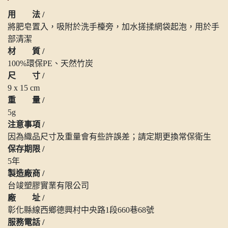
用 法 /
將肥皂置入，吸附於洗手檯旁，加水搓揉網袋起泡，用於手
部清潔
材 質 /
100%環保PE、天然竹炭
尺 寸 /
9 x 15 cm
重 量 /
5g
注意事項 /
因為織品尺寸及重量會有些許誤差；請定期更換常保衛生
保存期限 /
5年
製造廠商 /
台竣塑膠實業有限公司
廠 址 /
彰化縣線西鄉德興村中央路1段660巷68號
服務電話 /