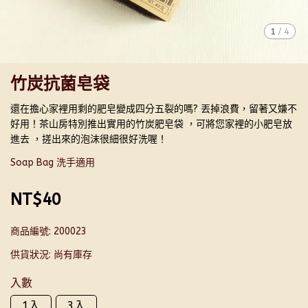
1
/
4
竹炭抗菌皂袋
還在擔心家裡用剩的肥皂變成四分五裂的嗎? 丟掉浪費，留著又嫌不
好用！茶山房特別推出實用的竹炭肥皂袋 ，可將您家裡的小肥皂放
進去 ，搓出來的泡沫很細很好洗喔！
Soap Bag 洗手適用
NT$40
商品編號:
200023
供貨狀況:
尚有庫存
入數
1入
3入