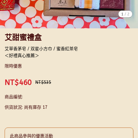
1
/
2
艾甜蜜禮盒
艾草香茅皂 / 双星小方巾 / 蜜香紅茶皂
＜好禮真心推薦＞
限時優惠
NT$460
NT$535
商品編號:
供貨狀況:
尚有庫存 17
此商品參與的優惠活動